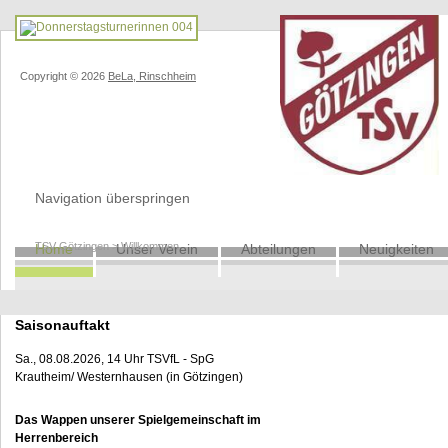
Copyright © 2026
BeLa, Rinschheim
Navigation überspringen
TSV Götzingen
>
Willkommen
Home
Unser Verein
Abteilungen
Neuigkeiten
Saisonauftakt
Sa., 08.08.2026, 14 Uhr TSVfL - SpG
Krautheim/ Westernhausen (in Götzingen)
Das Wappen unserer Spielgemeinschaft im
Herrenbereich