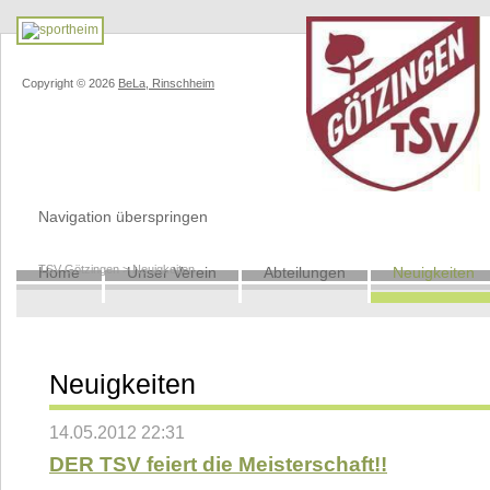
Copyright © 2026
BeLa, Rinschheim
Navigation überspringen
TSV Götzingen
>
Neuigkeiten
Home
Unser Verein
Abteilungen
Neuigkeiten
Neuigkeiten
14.05.2012 22:31
DER TSV feiert die Meisterschaft!!